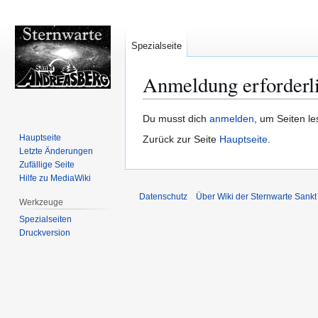
Spezialseite
Anmeldung erforderl
Zur
Zur
Du musst dich
anmelden
, um Seiten l
Navigation
Suche
Hauptseite
Zurück zur Seite
Hauptseite
.
springen
springen
Letzte Änderungen
Zufällige Seite
Hilfe zu MediaWiki
Datenschutz
Über Wiki der Sternwarte Sankt
Werkzeuge
Spezialseiten
Druckversion