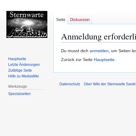
Seite
Diskussion
Anmeldung erforderl
Zur
Zur
Du musst dich
anmelden
, um Seiten l
Navigation
Suche
Hauptseite
Zurück zur Seite
Hauptseite
.
springen
springen
Letzte Änderungen
Zufällige Seite
Hilfe zu MediaWiki
Datenschutz
Über Wiki der Sternwarte Sankt
Werkzeuge
Spezialseiten