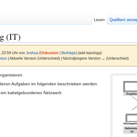
Lesen
Quelltext anze
g (IT)
, 20:59 Uhr von
Joshua
(
Diskussion
|
Beiträge
)
(add topology)
sion
| Aktuelle Version (Unterschied) | Nächstjüngere Version → (Unterschied)
organisieren.
, deren Aufgaben im folgenden beschrieben werden.
r ein kabelgebundenes Netzwerk.