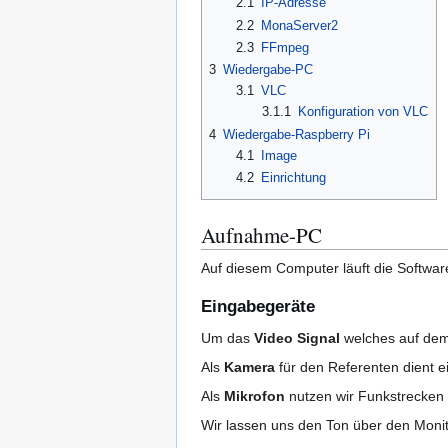
2.1
IP-Adresse
2.2
MonaServer2
2.3
FFmpeg
3
Wiedergabe-PC
3.1
VLC
3.1.1
Konfiguration von VLC
4
Wiedergabe-Raspberry Pi
4.1
Image
4.2
Einrichtung
Aufnahme-PC
Auf diesem Computer läuft die Softwa
Eingabegeräte
Um das
Video Signal
welches auf dem
Als
Kamera
für den Referenten dient 
Als
Mikrofon
nutzen wir Funkstrecken 
Wir lassen uns den Ton über den Moni