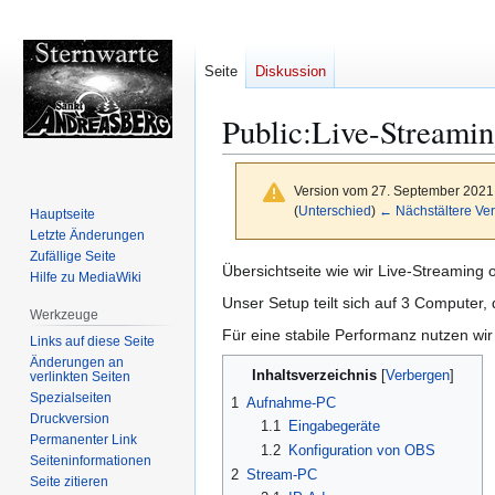
Seite
Diskussion
Public:Live-Streamin
Version vom 27. September 2021
(
Unterschied
)
← Nächstältere Ver
Hauptseite
Letzte Änderungen
Zufällige Seite
Zur
Zur
Übersichtseite wie wir Live-Streaming 
Hilfe zu MediaWiki
Navigation
Suche
Unser Setup teilt sich auf 3 Computer
Werkzeuge
springen
springen
Für eine stabile Performanz nutzen wi
Links auf diese Seite
Änderungen an
Inhaltsverzeichnis
verlinkten Seiten
Spezialseiten
1
Aufnahme-PC
Druckversion
1.1
Eingabegeräte
Permanenter Link
1.2
Konfiguration von OBS
Seiten­­informationen
2
Stream-PC
Seite zitieren