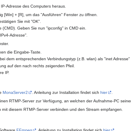
e IP-Adresse des Computers heraus.
ig [Win] + [R], um das "Ausführen" Fenster zu öffnen.
stätigen Sie mit "OK".
 (CMD). Geben Sie nun "ipconfig" in CMD ein.
"IPv4-Adresse".
ster.
ken die Eingabe-Taste.
e bei dem entsprechenden Verbindungstyp (z.B. wlan) als "inet Adresse
ung auf den nach rechts zeigenden Pfeil.
re IP.
re
MonaServer2
. Anleitung zur Installation findet sich
hier
.
re einen RTMP-Server zur Verfügung, an welchen der Aufnahme-PC sein
h mit diesem RTMP-Server verbinden und den Stream empfangen.
 Software
FFmpeg
. Anleitung zu Installation findet sich
hier
.