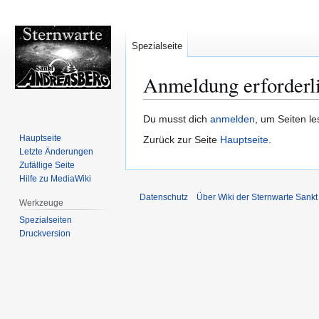
Spezialseite
Anmeldung erforderl
Zur
Zur
Du musst dich
anmelden
, um Seiten l
Navigation
Suche
Hauptseite
Zurück zur Seite
Hauptseite
.
springen
springen
Letzte Änderungen
Zufällige Seite
Hilfe zu MediaWiki
Datenschutz
Über Wiki der Sternwarte Sankt
Werkzeuge
Spezialseiten
Druckversion