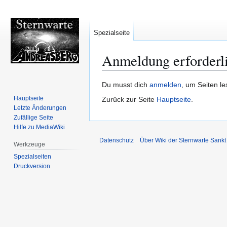
Spezialseite
Anmeldung erforderl
Zur
Zur
Du musst dich
anmelden
, um Seiten l
Navigation
Suche
Hauptseite
Zurück zur Seite
Hauptseite
.
springen
springen
Letzte Änderungen
Zufällige Seite
Hilfe zu MediaWiki
Datenschutz
Über Wiki der Sternwarte Sankt
Werkzeuge
Spezialseiten
Druckversion