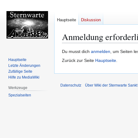
Hauptseite
Diskussion
Anmeldung erforderl
Zur
Zur
Du musst dich
anmelden
, um Seiten l
Navigation
Suche
Hauptseite
Zurück zur Seite
Hauptseite
.
springen
springen
Letzte Änderungen
Zufällige Seite
Hilfe zu MediaWiki
Datenschutz
Über Wiki der Sternwarte Sankt
Werkzeuge
Spezialseiten