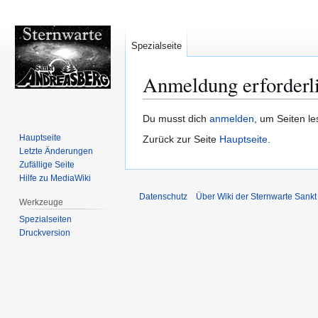
Spezialseite
Anmeldung erforderl
Zur
Zur
Du musst dich
anmelden
, um Seiten l
Navigation
Suche
Hauptseite
Zurück zur Seite
Hauptseite
.
springen
springen
Letzte Änderungen
Zufällige Seite
Hilfe zu MediaWiki
Datenschutz
Über Wiki der Sternwarte Sankt
Werkzeuge
Spezialseiten
Druckversion