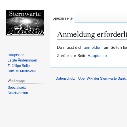
Spezialseite
Anmeldung erforderl
Zur
Zur
Du musst dich
anmelden
, um Seiten l
Navigation
Suche
Hauptseite
Zurück zur Seite
Hauptseite
.
springen
springen
Letzte Änderungen
Zufällige Seite
Hilfe zu MediaWiki
Datenschutz
Über Wiki der Sternwarte Sankt
Werkzeuge
Spezialseiten
Druckversion